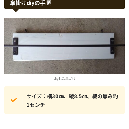
傘掛けdiyの手順
diyした傘かけ
サイズ：
横30㎝、縦8.5㎝、板の厚み約
1センチ