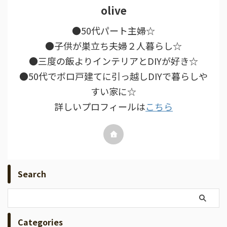
olive
●50代パート主婦☆
●子供が巣立ち夫婦２人暮らし☆
●三度の飯よりインテリアとDIYが好き☆
●50代でボロ戸建てに引っ越しDIYで暮らしや
すい家に☆
詳しいプロフィールは
こちら
Search
Categories