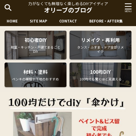
力がなくても無理なく楽しめるDIYアイディア
オリーブのブログ
HOME
SITE MAP
CONTACT
BEFORE・AFTER集
初心者DIY
リメイク・再利用
和室・キッチン・戸建てまるごと
タンス・ふすま・ドア全部リメ
DIY
イク
材料・塗料
100均DIY
ペンキの種類や下地のおすすめ
100均でも驚くほど見違える